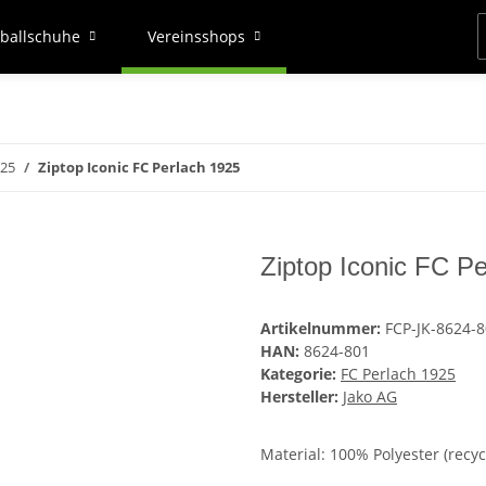
ballschuhe
Vereinsshops
925
Ziptop Iconic FC Perlach 1925
Ziptop Iconic FC P
Artikelnummer:
FCP-JK-8624-
HAN:
8624-801
Kategorie:
FC Perlach 1925
Hersteller:
Jako AG
Material: 100% Polyester (recyc