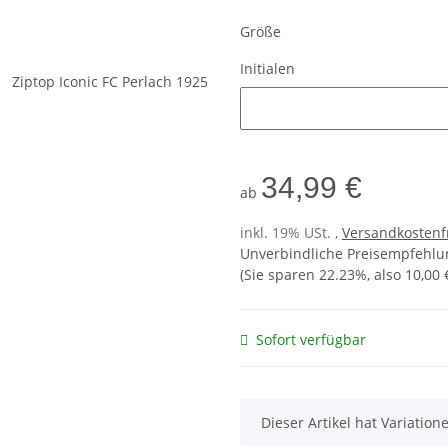
Größe
Initialen
Initialen
34,99 €
ab
inkl. 19% USt. ,
Versandkostenf
Unverbindliche Preisempfehlun
(Sie sparen
22.23%
, also
10,00 
Sofort verfügbar
x
Dieser Artikel hat Variatio