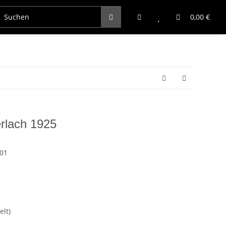
0,00 €
erlach 1925
801
elt)