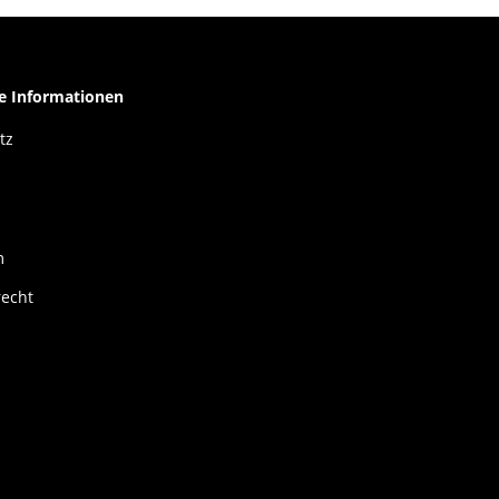
he Informationen
tz
m
recht