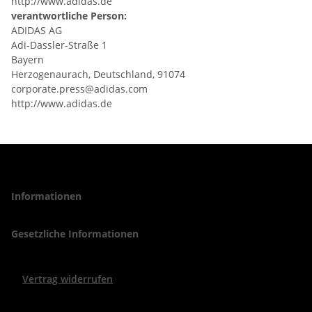
http://www.adidas.de
verantwortliche Person:
ADIDAS AG
Adi-Dassler-Straße 1
Bayern
Herzogenaurach, Deutschland, 91074
corporate.press@adidas.com
http://www.adidas.de
Informationen
Gesetzliche Informationen
Vertrag widerrufen