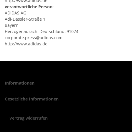
http://www.adidas.de
verantwortliche Person:
ADIDAS AG
Adi-Dassler-Straße 1
Bayern
Herzogenaurach, Deutschland, 91074
corporate.press@adidas.com
http://www.adidas.de
Informationen
Gesetzliche Informationen
Vertrag widerrufen