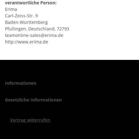
verantwortliche Person:
Erima
Carl-Zeiss-Str. 9
Baden-Württemberg
Pfullingen, Deutschland, 72793
teamonline-sales@erima.de
http://www.erima.de
Informationen
Gesetzliche Informationen
Vertrag widerrufen