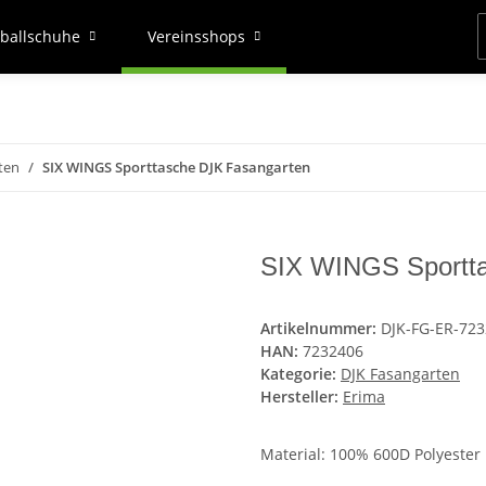
ballschuhe
Vereinsshops
ten
SIX WINGS Sporttasche DJK Fasangarten
SIX WINGS Sportt
Artikelnummer:
DJK-FG-ER-72
HAN:
7232406
Kategorie:
DJK Fasangarten
Hersteller:
Erima
Material: 100% 600D Polyester