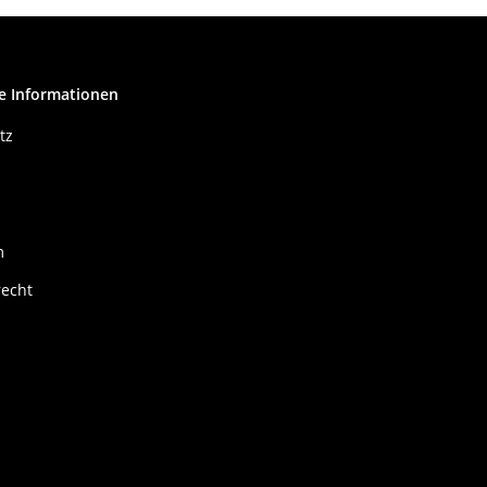
e Informationen
tz
m
recht