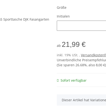
Größe
Initialen
Initialen
21,99 €
ab
inkl. 19% USt. ,
Versandkostenf
Unverbindliche Preisempfehlun
(Sie sparen
26.68%
, also
8,00 €
)
Sofort verfügbar
x
Dieser Artikel hat Variatio