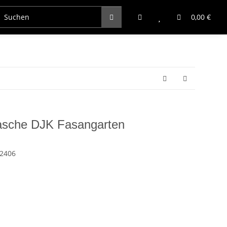
0,00 €
asche DJK Fasangarten
32406