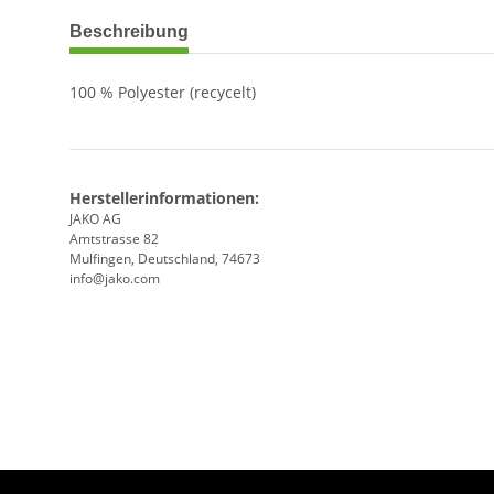
weitere Registerkarten anzeigen
Beschreibung
100 % Polyester (recycelt)
Herstellerinformationen:
JAKO AG
Amtstrasse 82
Mulfingen, Deutschland, 74673
info@jako.com