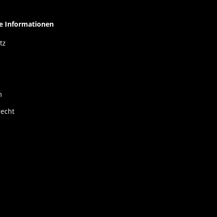
he Informationen
tz
m
recht