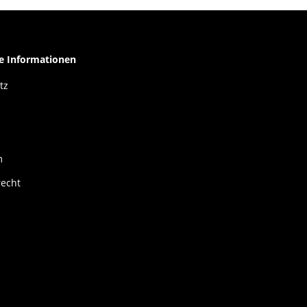
he Informationen
tz
m
recht