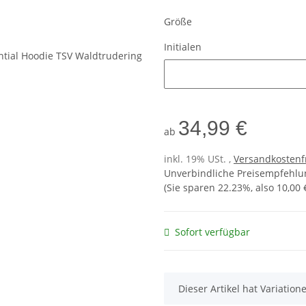
Größe
Initialen
Initialen
34,99 €
ab
inkl. 19% USt. ,
Versandkostenf
Unverbindliche Preisempfehlun
(Sie sparen
22.23%
, also
10,00 
Sofort verfügbar
x
Dieser Artikel hat Variatio