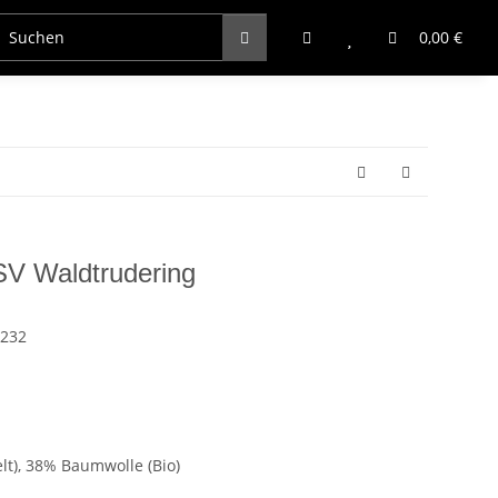
0,00 €
SV Waldtrudering
2232
elt), 38% Baumwolle (Bio)