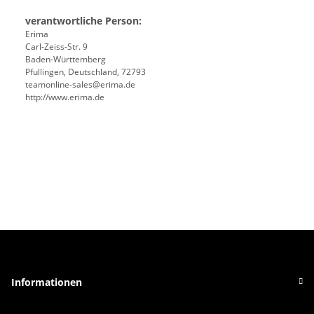
verantwortliche Person:
Erima
Carl-Zeiss-Str. 9
Baden-Württemberg
Pfullingen, Deutschland, 72793
teamonline-sales@erima.de
http://www.erima.de
Informationen