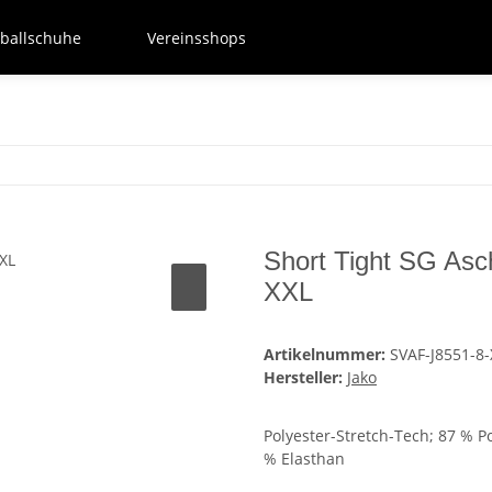
ballschuhe
Vereinsshops
Short Tight SG Asc
XXL
Artikelnummer:
SVAF-J8551-8-
Hersteller:
Jako
Polyester-Stretch-Tech; 87 % Po
% Elasthan