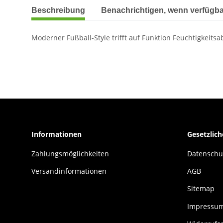
weitere Registerkarten anzeigen
Beschreibung
Benachrichtigen, wenn verfügba
Moderner Fußball-Style trifft auf Funktion Feuchtigkeits
Informationen
Gesetzlic
Zahlungsmöglichkeiten
Datenschu
Versandinformationen
AGB
Sitemap
Impressu