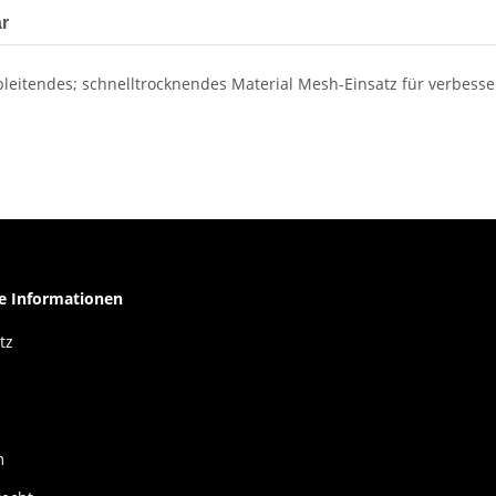
r
ableitendes; schnelltrocknendes Material Mesh-Einsatz für verbesser
he Informationen
tz
m