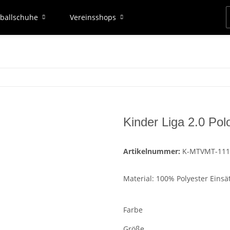
ballschuhe
Vereinsshops
Kinder Liga 2.0 Po
Artikelnummer:
K-MTVMT-111
Material: 100% Polyester Einsä
Farbe
Größe