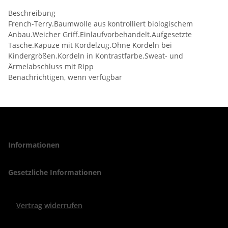
Beschreibung
French-Terry.Baumwolle aus kontrolliert biologischem
Anbau.Weicher Griff.Einlaufvorbehandelt.Aufgesetzte
Tasche.Kapuze mit Kordelzug.Ohne Kordeln bei
Kindergrößen.Kordeln in Kontrastfarbe.Sweat- und
Ärmelabschluss mit Ripp
Benachrichtigen, wenn verfügbar
Informationen
Gesetzliche Informationen
Vertrag widerrufen