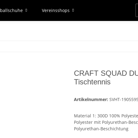
ballschuhe
Vereinsshops
CRAFT SQUAD DUF
Tischtennis
Artikelnummer:
SVHT-190559
Material 1: 300D 100% Polyest
Polyester mit Polyurethan-Besc
Polyurethan-Beschichtung