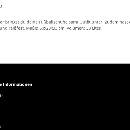
r
Hier bringst du deine Fußballschuhe samt Outfit unter. Zudem ha
 und reißfest. Maße: 50x28x33 cm. Volumen: 38 Liter.
he Informationen
tz
m