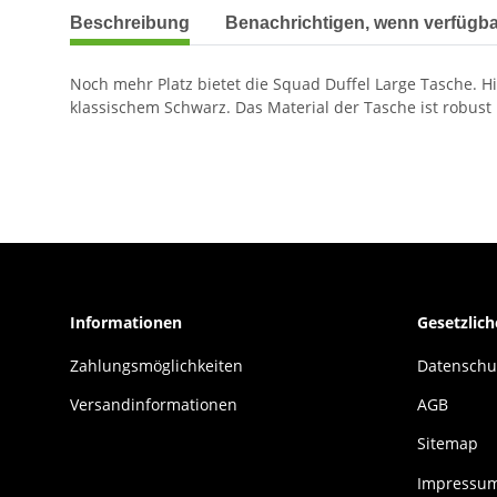
weitere Registerkarten anzeigen
Beschreibung
Benachrichtigen, wenn verfügba
Noch mehr Platz bietet die Squad Duffel Large Tasche. 
klassischem Schwarz. Das Material der Tasche ist robust
Informationen
Gesetzlic
Zahlungsmöglichkeiten
Datenschu
Versandinformationen
AGB
Sitemap
Impressu