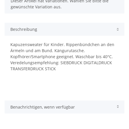
x
Dieser Artikel hat Variationen. Wählen Sie bitte die
gewünschte Variation aus.
Beschreibung
Kapuzensweater für Kinder. Rippenbündchen an den
Ärmeln und am Bund. Kängurutasche.
Kopfhörer/Smartphone geeignet. Waschbar bis 40°C.
Veredelungsempfehlung: SIEBDRUCK DIGITALDRUCK
TRANSFERDRUCK STICK
Benachrichtigen, wenn verfügbar